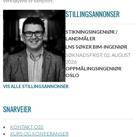
verktøyene er benyttet.
STILLINGSANNONSER
STIKNINGSINGENIØR /
LANDMÅLER
LNS SØKER BIM-INGENIØR
SØKNADSFRIST: 02. AUGUST
2026
OPPMÅLINGSINGENIØR
OSLO
VIS ALLE STILLINGSANNONSER
SNARVEIER
KONTAKT OSS
KURS OG KONFERANSER