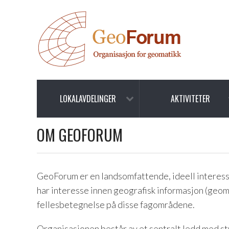
LOKALAVDELINGER
AKTIVITETER
OM GEOFORUM
GeoForum er en landsomfattende, ideell interess
har interesse innen geografisk informasjon (geom
fellesbetegnelse på disse fagområdene.
Organisasjonen består av et sentralt ledd med st