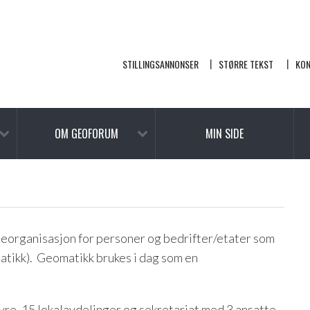
STILLINGSANNONSER
STØRRE TEKST
KO
OM GEOFORUM
MIN SIDE
eorganisasjon for personer og bedrifter/etater som
atikk). Geomatikk brukes i dag som en
yre, 15 lokalavdelinger og sekretariat med 3 ansatte.