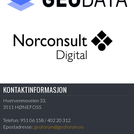
KONTAKTINFORMASJON
Hvervenmoveien 33,
3511 HØNEFOSS
Telefon:
951 06 158 / 402 20 312
Epostadresse:
geoforum@geoforum.no