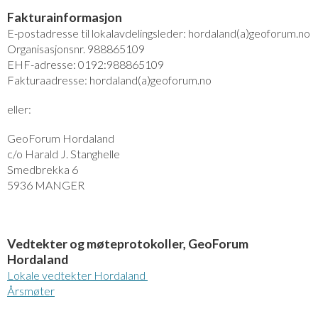
Fakturainformasjon
E-postadresse til lokalavdelingsleder: hordaland(a)geoforum.no
Organisasjonsnr. 988865109
EHF-adresse: 0192:988865109
Fakturaadresse: hordaland(a)geoforum.no
eller:
GeoForum Hordaland
c/o Harald J. Stanghelle
Smedbrekka 6
5936 MANGER
Vedtekter og møteprotokoller, GeoForum
Hordaland
Lokale vedtekter Hordaland
Årsmøter