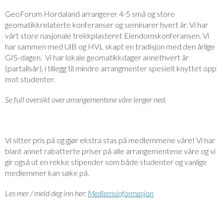
GeoForum Hordaland arrangerer 4-5 små og store
geomatikkrelaterte konferanser og seminarer hvert år. Vi har
vårt store nasjonale trekkplasteret Eiendomskonferansen. Vi
har sammen med UiB og HVL skapt en tradisjon med den årlige
GIS-dagen. Vi har lokale geomatikkdager annethvert år
(partallsår), i tillegg til mindre arrangmenter spesielt knyttet opp
mot studenter.
Se full oversikt over arrangementene våre lenger ned.
Vi sitter pris på og gjør ekstra stas på medlemmene våre! Vi har
blant annet rabatterte priser på alle arrangementene våre og vi
gir også ut en rekke stipender som både studenter og vanlige
medlemmer kan søke på.
Les mer / meld deg inn her:
Medlemsinformasjon