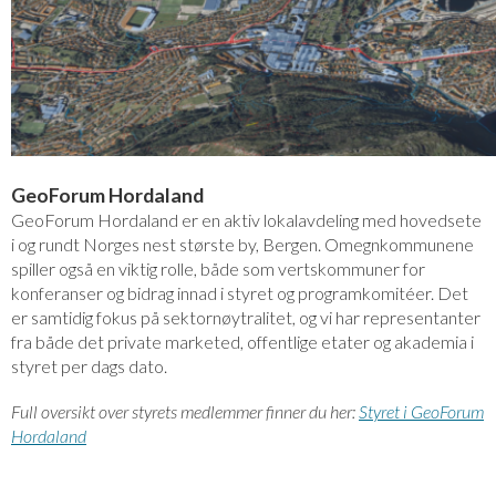
GeoForum Hordaland
GeoForum Hordaland er en aktiv lokalavdeling med hovedsete
i og rundt Norges nest største by, Bergen. Omegnkommunene
spiller også en viktig rolle, både som vertskommuner for
konferanser og bidrag innad i styret og programkomitéer. Det
er samtidig fokus på sektornøytralitet, og vi har representanter
fra både det private marketed, offentlige etater og akademia i
styret per dags dato.
Full oversikt over styrets medlemmer finner du her:
Styret i GeoForum
Hordaland