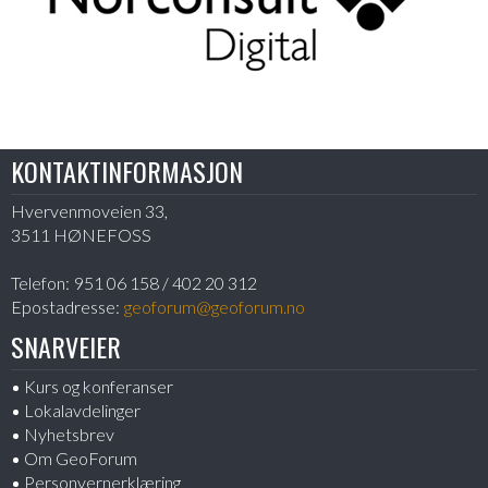
KONTAKTINFORMASJON
Hvervenmoveien 33,
3511 HØNEFOSS
Telefon:
951 06 158 / 402 20 312
Epostadresse:
geoforum@geoforum.no
SNARVEIER
Kurs og konferanser
Lokalavdelinger
Nyhetsbrev
Om GeoForum
Personvernerklæring