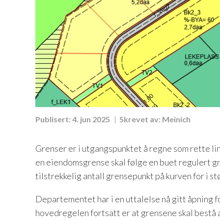
Publisert:
4. jun 2025
Skrevet av:
Meinich
Grenser er i utgangspunktet å regne som rette li
en eiendomsgrense skal følge en buet regulert gr
tilstrekkelig antall grensepunkt på kurven for i 
Departementet har i en uttalelse nå gitt åpning f
hovedregelen fortsatt er at grensene skal bestå av