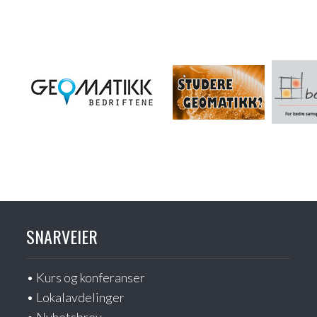
SNARVEIER
Kurs og konferanser
Lokalavdelinger
Nyhetsbrev