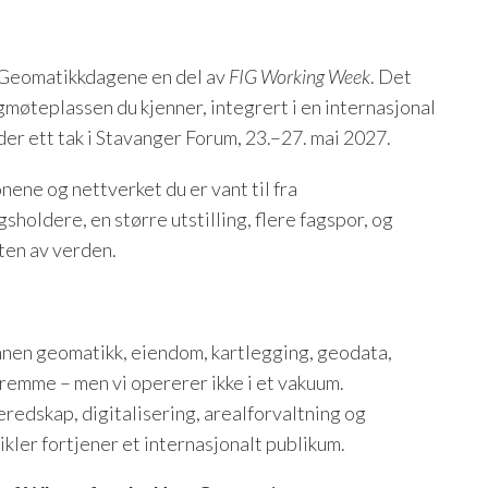
ir Geomatikkdagene en del av
FIG Working Week
. Det
agmøteplassen du kjenner, integrert i en internasjonal
er ett tak i Stavanger Forum, 23.–27. mai 2027.
nene og nettverket du er vant til fra
holdere, en større utstilling, flere fagspor, og
ten av verden.
nnen geomatikk, eiendom, kartlegging, geodata,
 fremme – men vi opererer ikke i et vakuum.
redskap, digitalisering, arealforvaltning og
ikler fortjener et internasjonalt publikum.