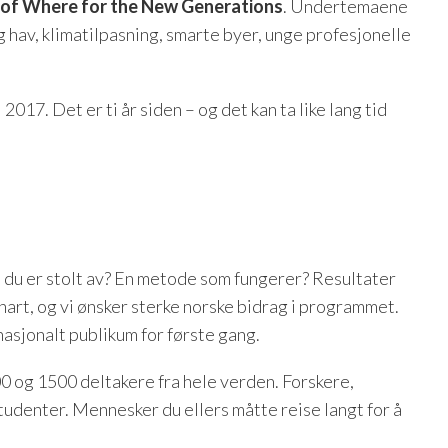
of Where for the New Generations
. Undertemaene
og hav, klimatilpasning, smarte byer, unge profesjonelle
 2017. Det er ti år siden – og det kan ta like lang tid
 du er stolt av? En metode som fungerer? Resultater
nart, og vi ønsker sterke norske bidrag i programmet.
nasjonalt publikum for første gang.
0 og 1500 deltakere fra hele verden. Forskere,
tudenter. Mennesker du ellers måtte reise langt for å