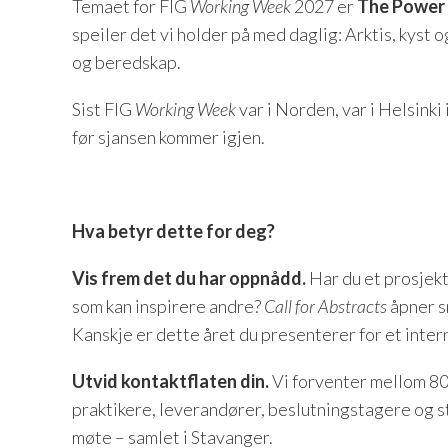
Temaet for FIG
Working Week
2027 er
The Power 
speiler det vi holder på med daglig: Arktis, kyst 
og beredskap.
Sist FIG
Working Week
var i Norden, var i Helsinki i
før sjansen kommer igjen.
Hva betyr dette for deg?
Vis frem det du har oppnådd.
Har du et prosjekt
som kan inspirere andre?
Call for Abstracts
åpner s
Kanskje er dette året du presenterer for et inter
Utvid kontaktflaten din.
Vi forventer mellom 80
praktikere, leverandører, beslutningstagere og s
møte – samlet i Stavanger.