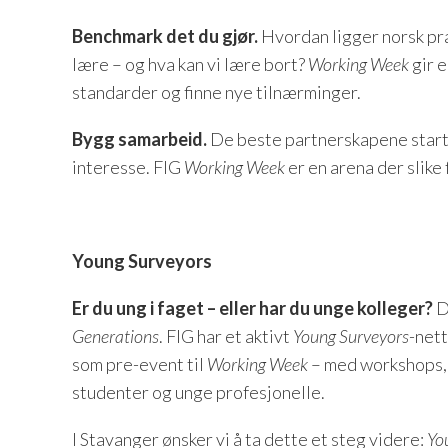
Benchmark det du gjør.
Hvordan ligger norsk pr
lære – og hva kan vi lære bort?
Working Week
gir e
standarder og finne nye tilnærminger.
Bygg samarbeid.
De beste partnerskapene starte
interesse. FIG
Working Week
er en arena der slike
Young Surveyors
Er du ung i faget – eller har du unge kolleger?
D
Generations
. FIG har et aktivt
Young Surveyors
-net
som pre-event til
Working Week
– med workshops, 
studenter og unge profesjonelle.
I Stavanger ønsker vi å ta dette et steg videre:
Yo