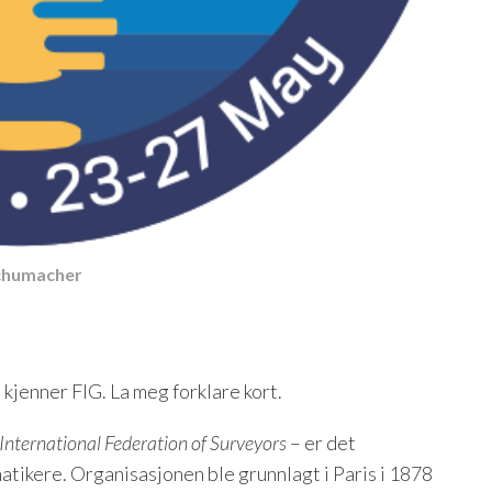
Schumacher
jenner FIG. La meg forklare kort.
International Federation of Surveyors
– er det
tikere. Organisasjonen ble grunnlagt i Paris i 1878