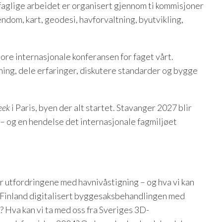
 faglige arbeidet er organisert gjennom ti kommisjoner
ndom, kart, geodesi, havforvaltning, byutvikling,
ore internasjonale konferansen for faget vårt.
ning, dele erfaringer, diskutere standarder og bygge
eek
i Paris, byen der alt startet. Stavanger 2027 blir
 – og en hendelse det internasjonale fagmiljøet
r utfordringene med havnivåstigning – og hva vi kan
 Finland digitalisert byggesaksbehandlingen med
Hva kan vi ta med oss fra Sveriges 3D-