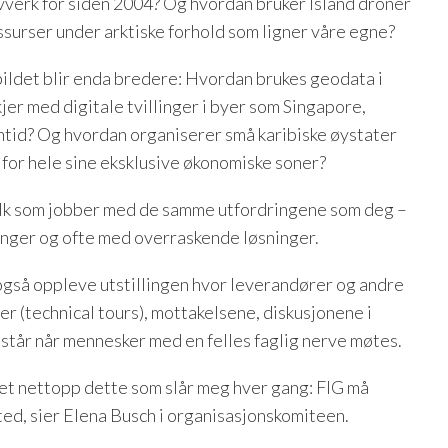
vverk for siden 2004? Og hvordan bruker Island droner
ssurser under arktiske forhold som ligner våre egne?
ildet blir enda bredere: Hvordan brukes geodata i
jer med digitale tvillinger i byer som Singapore,
nntid? Og hvordan organiserer små karibiske øystater
for hele sine eksklusive økonomiske soner?
olk som jobber med de samme utfordringene som deg –
inger og ofte med overraskende løsninger.
også oppleve utstillingen hvor leverandører og andre
ner (technical tours), mottakelsene, diskusjonene i
tår når mennesker med en felles faglig nerve møtes.
et nettopp dette som slår meg hver gang: FIG må
ted, sier Elena Busch i organisasjonskomiteen.