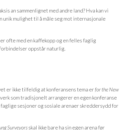
aksis an sammenlignet med andre land? Hva kan vi
n unik mulighet til å måle seg mot internasjonale
r ofte med en kaffekopp og en felles faglig
 forbindelser oppstår naturlig.
et er ikke tilfeldig at konferansens tema er
for the New
tverk som tradisjonelt arrangerer en egen konferanse
faglige sesjoner og sosiale arenaer skreddersydd for
ung Surveyors
skal ikke bare ha sin egen arena før