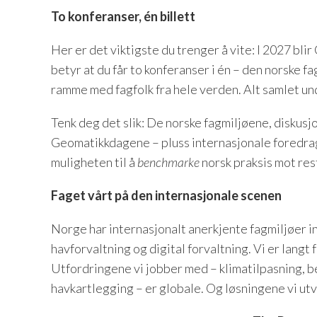
To konferanser, én billett
Her er det viktigste du trenger å vite: I 2027 bl
betyr at du får to konferanser i én – den norske f
ramme med fagfolk fra hele verden. Alt samlet und
Tenk deg det slik: De norske fagmiljøene, diskusjo
Geomatikkdagene – pluss internasjonale foredrags
muligheten til å
benchmarke
norsk praksis mot res
Faget vårt på den internasjonale scenen
Norge har internasjonalt anerkjente fagmiljøer i
havforvaltning og digital forvaltning. Vi er langt
Utfordringene vi jobber med – klimatilpasning, be
havkartlegging – er globale. Og løsningene vi utv