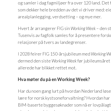
og samler i dag fagmiljøer fra over 120 land. Det
som dekker hele bredden av det vi driver med: eie
arealplanlegging, verdsetting – og mye mer.
Hvert år arrangerer FIG sin
Working Week
– den st
Tusenvis av fagfolk samles for å presentere forsk
relasjoner på tvers av landegrenser.
I 2028 feirer FIG 150-årsjubileum med
Working W
dermed den siste
Working Week
før jubileumsåret
allerede har blikket rettet mot.
Hva møter du på en Working Week?
Har du noen gang lurt på hvordan Nederland løse
lære for norsk kystsoneforvaltning? Hvordan har
BIM-baserte byggesøknader som nå er lovpålagt? 