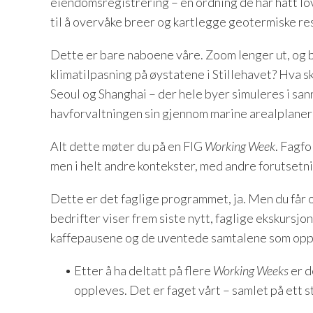
eiendomsregistrering – en ordning de har hatt lo
til å overvåke breer og kartlegge geotermiske re
Dette er bare naboene våre. Zoom lenger ut, og b
klimatilpasning på øystatene i Stillehavet? Hva sk
Seoul og Shanghai – der hele byer simuleres i sa
havforvaltningen sin gjennom marine arealplaner 
Alt dette møter du på en FIG
Working Week
. Fagf
men i helt andre kontekster, med andre forutsetn
Dette er det faglige programmet, ja. Men du får 
bedrifter viser frem siste nytt, faglige ekskursjo
kaffepausene og de uventede samtalene som opps
Etter å ha deltatt på flere
Working Weeks
er d
oppleves. Det er faget vårt – samlet på ett s