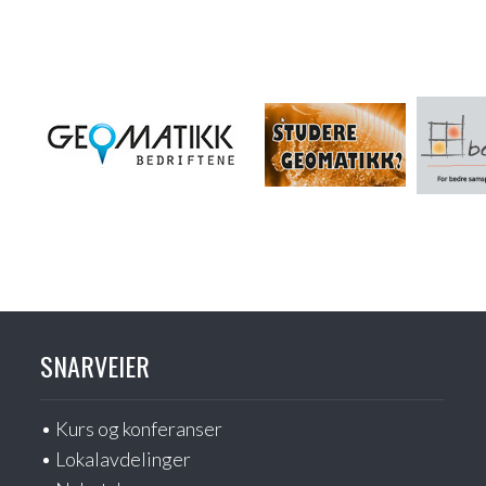
SNARVEIER
Kurs og konferanser
Lokalavdelinger