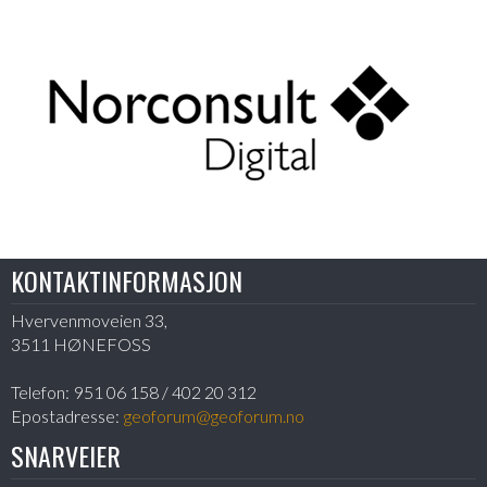
KONTAKTINFORMASJON
Hvervenmoveien 33,
3511 HØNEFOSS
Telefon:
951 06 158 / 402 20 312
Epostadresse:
geoforum@geoforum.no
SNARVEIER