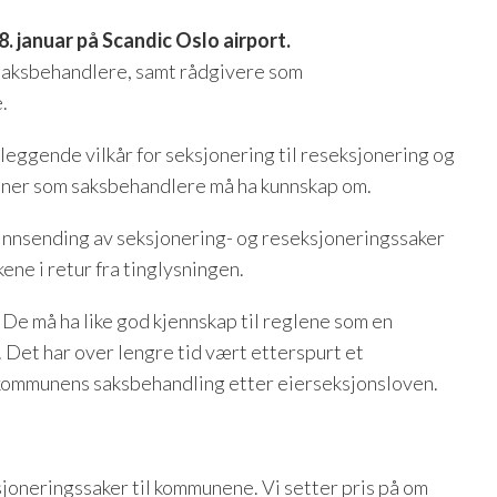
. januar på Scandic Oslo airport.
saksbehandlere, samt rådgivere som
.
nleggende vilkår
for seksjonering
til reseksjonering og
ner som saksbehandlere må ha kunnskap om.
 innsending av seksjonering- og reseksjoneringssaker
kene i retur fra tinglysningen.
De må ha like god kjennskap til reglene som en
Det har over lengre tid vært etterspurt et
 kommunens saksbehandling etter eierseksjonsloven.
sjoneringssaker til kommunene. Vi setter pris på om