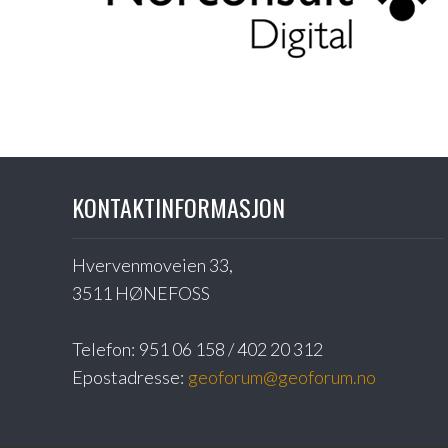
KONTAKTINFORMASJON
Hvervenmoveien 33,
3511 HØNEFOSS
Telefon:
951 06 158 / 402 20 312
Epostadresse:
geoforum@geoforum.no