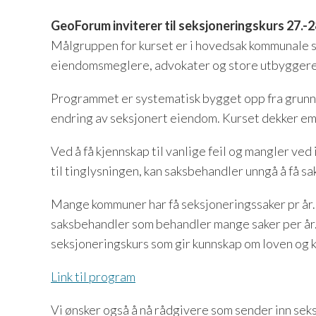
GeoForum inviterer til seksjoneringskurs 27.-28
Målgruppen for kurset er i hovedsak kommunale 
eiendomsmeglere, advokater og store utbyggere
Programmet er
systematisk bygget opp fra grun
endring av seksjonert eiendom.
Kurset dekker em
Ved å få kjennskap til
vanlige feil og mangler ved
til tinglysningen, kan saksbehandler unngå å få sa
Mange kommuner har få seksjoneringssaker pr år. 
saksbehandler som behandler mange saker per år. 
seksjoneringskurs som gir kunnskap om loven og
Link til program
Vi ønsker også å nå rådgivere som sender inn sek