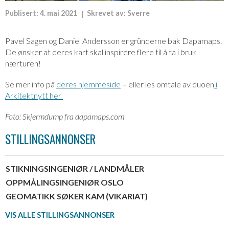
Publisert:
4. mai 2021
Skrevet av:
Sverre
Pavel Sagen og Daniel Andersson er gründerne bak Dapamaps.
De ønsker at deres kart skal inspirere flere til å ta i bruk
nærturen!
Se mer info på
deres hjemmeside
– eller les omtale av duoen
i
Arkitektnytt her
Foto: Skjermdump fra dapamaps.com
STILLINGSANNONSER
STIKNINGSINGENIØR / LANDMÅLER
OPPMÅLINGSINGENIØR OSLO
GEOMATIKK SØKER KAM (VIKARIAT)
VIS ALLE STILLINGSANNONSER