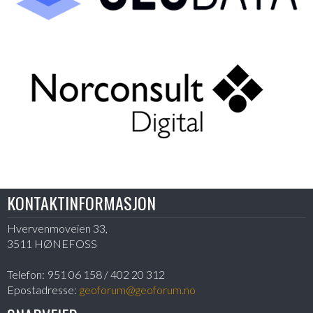
KONTAKTINFORMASJON
Hvervenmoveien 33,
3511 HØNEFOSS
Telefon:
951 06 158 / 402 20 312
Epostadresse:
geoforum@geoforum.no