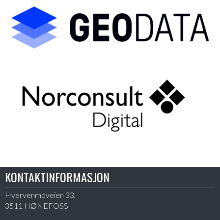
KONTAKTINFORMASJON
Hvervenmoveien 33,
3511 HØNEFOSS