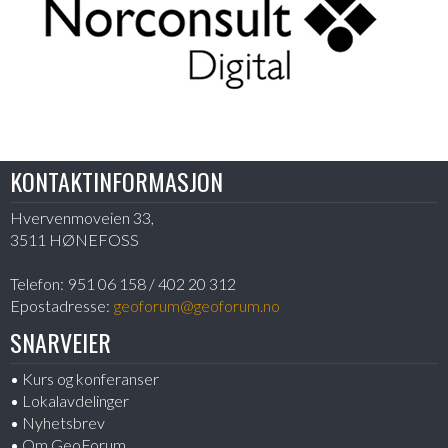
KONTAKTINFORMASJON
Hvervenmoveien 33,
3511 HØNEFOSS
Telefon:
951 06 158 / 402 20 312
Epostadresse:
geoforum@geoforum.no
SNARVEIER
Kurs og konferanser
Lokalavdelinger
Nyhetsbrev
Om GeoForum