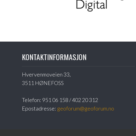
KONTAKTINFORMASJON
Hvervenmoveien 33,
3511 HØNEFOSS
Telefon:
951 06 158 / 402 20 312
Epostadresse:
geoforum@geoforum.no