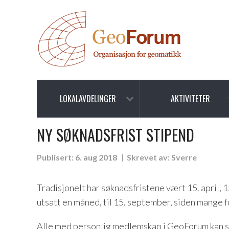
LOKALAVDELINGER
AKTIVITETER
NY SØKNADSFRIST STIPEND
Publisert:
6. aug 2018
Skrevet av:
Sverre
Tradisjonelt har søknadsfristene vært 15. april, 
utsatt en måned, til 15. september, siden mange fo
Alle med personlig medlemskap i GeoForum kan s