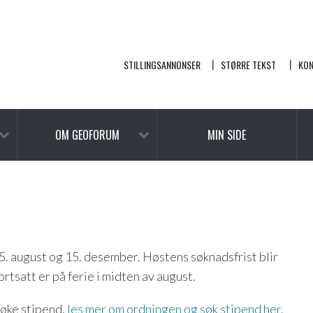
STILLINGSANNONSER
STØRRE TEKST
KO
OM GEOFORUM
MIN SIDE
15. august og 15. desember. Høstens søknadsfrist blir
rtsatt er på ferie i midten av august.
øke stipend,
les mer om ordningen og søk stipend her.