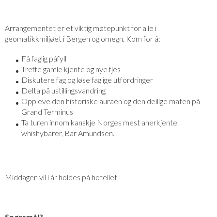
Arrangementet er et viktig møtepunkt for alle i
geomatikkmiljøet i Bergen og omegn. Kom for å:
Få faglig påfyll
Treffe gamle kjente og nye fjes
Diskutere fag og løse faglige utfordringer
Delta på ustillingsvandring
Oppleve den historiske auraen og den deilige maten på
Grand Terminus
Ta turen innom kanskje Norges mest anerkjente
whishybarer, Bar Amundsen.
Middagen vil i år holdes på hotellet.
Spørsmål?