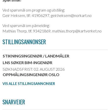
Ved spørsmål om program og utstiling:
Geir Heksem, tlf: 41906297, geir.heksem@norkart.no
Ved spørsmål om påmelding:
Mathias Thorp, tlf. 93421869, mathias.thorp@kartverket.no
STILLINGSANNONSER
STIKNINGSINGENIØR / LANDMÅLER
LNS SØKER BIM-INGENIØR
SØKNADSFRIST: 02. AUGUST 2026
OPPMÅLINGSINGENIØR OSLO
VIS ALLE STILLINGSANNONSER
SNARVEIER