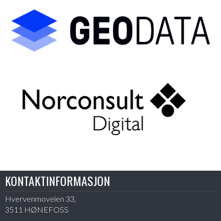
KONTAKTINFORMASJON
Hvervenmoveien 33,
3511 HØNEFOSS