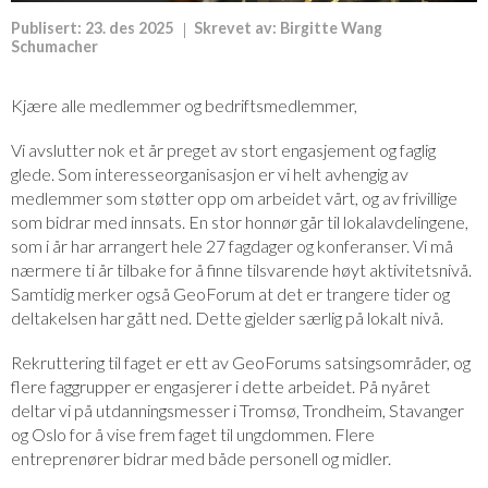
Publisert:
23. des 2025
Skrevet av:
Birgitte Wang
Schumacher
Kjære alle medlemmer og bedriftsmedlemmer,
Vi avslutter nok et år preget av stort engasjement og faglig
glede. Som interesseorganisasjon er vi helt avhengig av
medlemmer som støtter opp om arbeidet vårt, og av frivillige
som bidrar med innsats. En stor honnør går til lokalavdelingene,
som i år har arrangert hele 27 fagdager og konferanser. Vi må
nærmere ti år tilbake for å finne tilsvarende høyt aktivitetsnivå.
Samtidig merker også GeoForum at det er trangere tider og
deltakelsen har gått ned. Dette gjelder særlig på lokalt nivå.
Rekruttering til faget er ett av GeoForums satsingsområder, og
flere faggrupper er engasjerer i dette arbeidet. På nyåret
deltar vi på utdanningsmesser i Tromsø, Trondheim, Stavanger
og Oslo for å vise frem faget til ungdommen. Flere
entreprenører bidrar med både personell og midler.