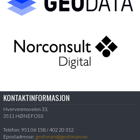
KONTAKTINFORMASJON
Hvervenmoveien 33,
3511 HØNEFOSS
Telefon:
951 06 158 / 402 20 312
Epostadresse:
geoforum@geoforum.no