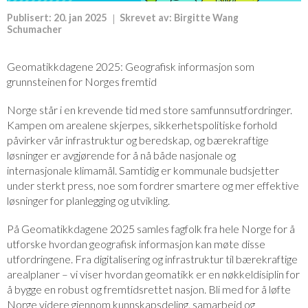
Publisert:
20. jan 2025
Skrevet av:
Birgitte Wang
Schumacher
Geomatikkdagene 2025: Geografisk informasjon som
grunnsteinen for Norges fremtid
Norge står i en krevende tid med store samfunnsutfordringer.
Kampen om arealene skjerpes, sikkerhetspolitiske forhold
påvirker vår infrastruktur og beredskap, og bærekraftige
løsninger er avgjørende for å nå både nasjonale og
internasjonale klimamål. Samtidig er kommunale budsjetter
under sterkt press, noe som fordrer smartere og mer effektive
løsninger for planlegging og utvikling.
På Geomatikkdagene 2025 samles fagfolk fra hele Norge for å
utforske hvordan geografisk informasjon kan møte disse
utfordringene. Fra digitalisering og infrastruktur til bærekraftige
arealplaner – vi viser hvordan geomatikk er en nøkkeldisiplin for
å bygge en robust og fremtidsrettet nasjon. Bli med for å løfte
Norge videre gjennom kunnskapsdeling, samarbeid og