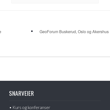
e
GeoForum Buskerud, Oslo og Akershus ar
SNARVEIER
Kurs og konferanser