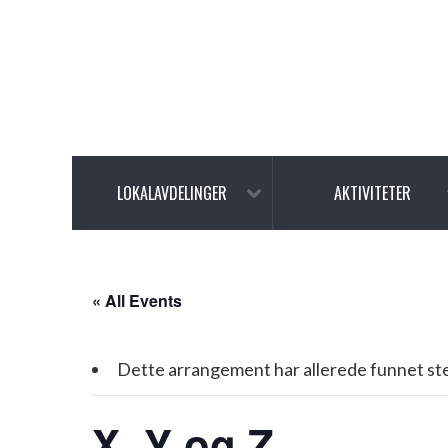
LOKALAVDELINGER
AKTIVITETER
« All Events
Dette arrangement har allerede funnet st
X, Y og Z