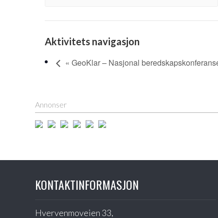
Aktivitets navigasjon
« GeoKlar – Nasjonal beredskapskonferans
Annonser
KONTAKTINFORMASJON
Hvervenmoveien 33,