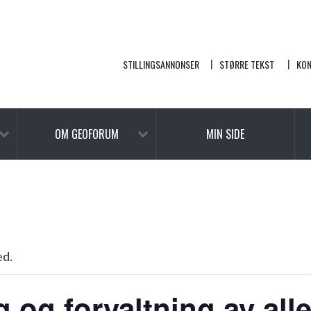
STILLINGSANNONSER
STØRRE TEKST
KO
OM GEOFORUM
MIN SIDE
ed.
 og forvaltning av all