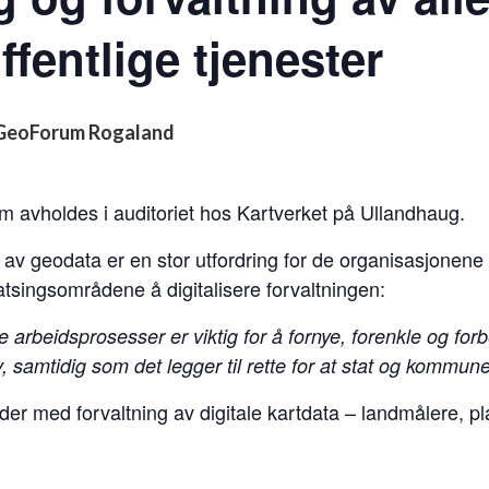
ffentlige tjenester
 GeoForum Rogaland
 avholdes i auditoriet hos Kartverket på Ullandhaug.
g av geodata er en stor utfordring for de organisasjonen
satsingsområdene å digitalisere forvaltningen:
ne arbeidsprosesser er viktig for å fornye, forenkle og forb
, samtidig som det legger til rette for at stat og kommun
r med forvaltning av digitale kartdata – landmålere, pla