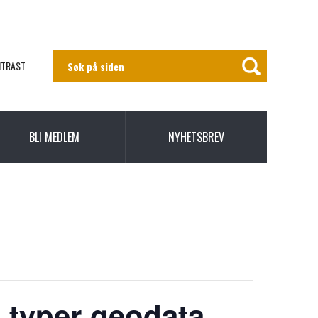
NTRAST
BLI MEDLEM
NYHETSBREV
e typer geodata –