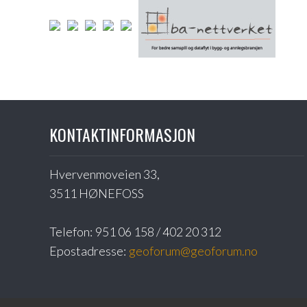
KONTAKTINFORMASJON
Hvervenmoveien 33,
3511 HØNEFOSS
Telefon:
951 06 158 / 402 20 312
Epostadresse:
geoforum@geoforum.no