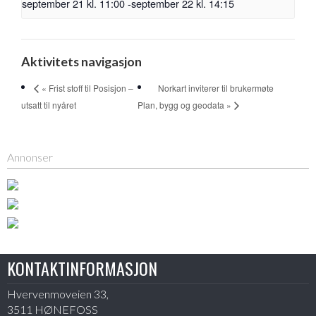
september 21 kl. 11:00
-
september 22 kl. 14:15
Aktivitets navigasjon
Norkart inviterer til brukermøte
« Frist stoff til Posisjon –
utsatt til nyåret
Plan, bygg og geodata »
Annonser
KONTAKTINFORMASJON
Hvervenmoveien 33,
3511 HØNEFOSS