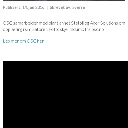
Publisert:
14. jan 2016
Skrevet av:
Sverre
OSC samarbeider med blant annet Statoil og Aker Solutions om
opplæring i simulatorer. Foto; skjermdump fra osc.no
Les mer om OSC her