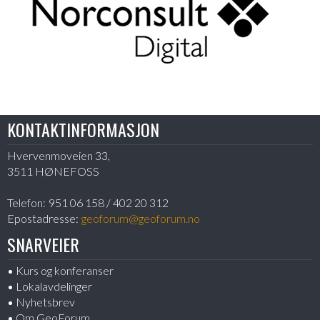
KONTAKTINFORMASJON
Hvervenmoveien 33,
3511 HØNEFOSS
Telefon:
951 06 158 / 402 20 312
Epostadresse:
geoforum@geoforum.no
SNARVEIER
Kurs og konferanser
Lokalavdelinger
Nyhetsbrev
Om GeoForum