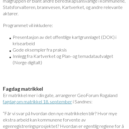
målgruppen er blant andre beredskapsansvarlige i kommunene,
Statsforvalteren, brannvesen, Kartverket, og andre relevante
aktører.
Programmet vil inkludere:
Presentasjon av det offentlige kartgrunnlaget (DOK) i
krisearbeid
Gode eksempler fra praksis
Innlegg fra Kartverket og Plan- og temadatautvalget
(Norge digitalt)
Fagdag matrikkel
Er matrikkel mer i din gate, arrangerer GeoForum Rogaland
fagdag om matrikkel 18. september
i Sandnes:
“Får vi svar på hvordan den nye matrikkelen blir? Hvor mye
ekstra arbeid kan kommunene forvente av
egenregistreringsprosjektet? Hvordan er egentlig reglene for å