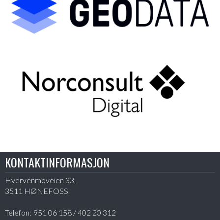
KONTAKTINFORMASJON
Hvervenmoveien 33,
3511 HØNEFOSS
Telefon:
951 06 158 / 402 20 312