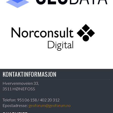
KONTAKTINFORMASJON
Hvervenmoveien 33,
3511 HØNEFOSS
Telefon:
951 06 158 / 402 20 312
Epostadresse:
geoforum@geoforum.no