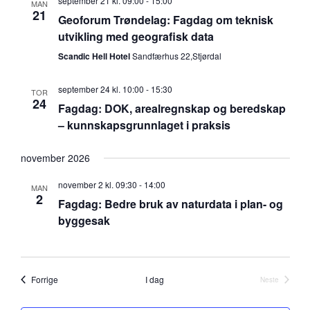
september 21 kl. 09:00
-
15:00
MAN
21
Geoforum Trøndelag: Fagdag om teknisk
utvikling med geografisk data
Scandic Hell Hotel
Sandfærhus 22,Stjørdal
september 24 kl. 10:00
-
15:30
TOR
24
Fagdag: DOK, arealregnskap og beredskap
– kunnskapsgrunnlaget i praksis
november 2026
november 2 kl. 09:30
-
14:00
MAN
2
Fagdag: Bedre bruk av naturdata i plan- og
byggesak
Arrangementer
Forrige
I dag
Neste
Arrangement