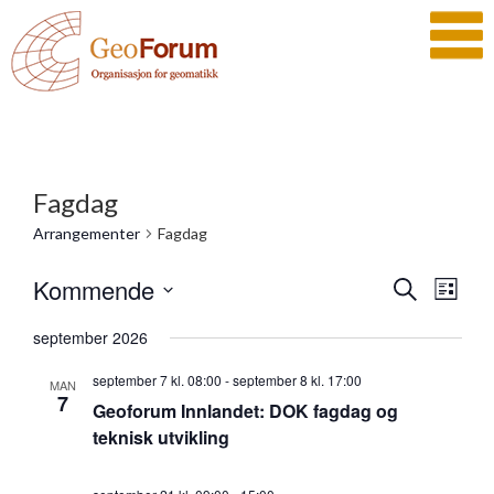
Fagdag
Arrangementer
Fagdag
Arrangeme
Kommende
Arra
Søk
Liste
Search
View
Velg
and
Navig
september 2026
dato.
Views
Navigatio
september 7 kl. 08:00
-
september 8 kl. 17:00
MAN
7
Geoforum Innlandet: DOK fagdag og
teknisk utvikling