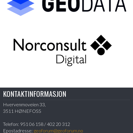
KONTAKTINFORMASJON
Hvervenmoveien 33,
3511 HØNEFOSS
Telefon:
951 06 158 / 402 20 312
Epostadresse:
geoforum@geoforum.no