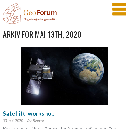
ARKIV FOR MAI 13TH, 2020
Satellitt-workshop
13. mai 2020
Av: Sverre
Kartverket og Norsk Romsenter forener krefter med Euro