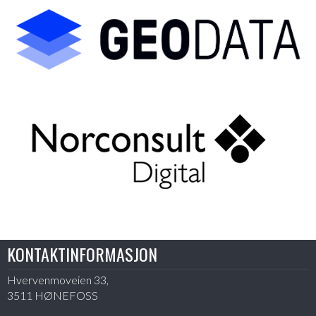
KONTAKTINFORMASJON
Hvervenmoveien 33,
3511 HØNEFOSS