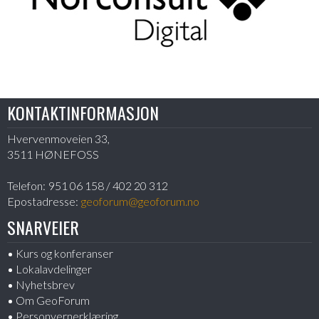
KONTAKTINFORMASJON
Hvervenmoveien 33,
3511 HØNEFOSS
Telefon:
951 06 158 / 402 20 312
Epostadresse:
geoforum@geoforum.no
SNARVEIER
Kurs og konferanser
Lokalavdelinger
Nyhetsbrev
Om GeoForum
Personvernerklæring