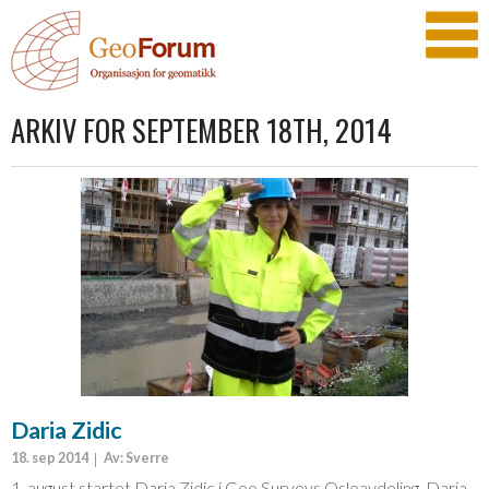
ARKIV FOR SEPTEMBER 18TH, 2014
Daria Zidic
18. sep 2014
Av: Sverre
1. august startet Daria Zidic i Geo Surveys Osloavdeling. Daria