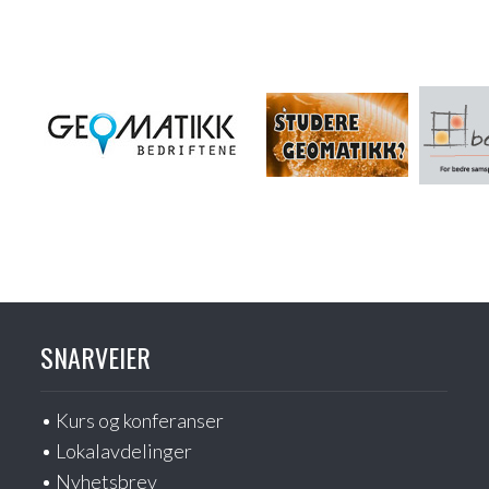
SNARVEIER
Kurs og konferanser
Lokalavdelinger
Nyhetsbrev