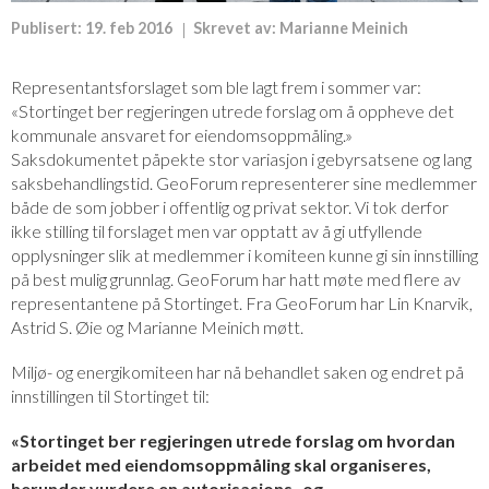
Publisert:
19. feb 2016
Skrevet av:
Marianne Meinich
Representantsforslaget som ble lagt frem i sommer var:
«Stortinget ber regjeringen utrede forslag om å oppheve det
kommunale ansvaret for eiendomsoppmåling.»
Saksdokumentet påpekte stor variasjon i gebyrsatsene og lang
saksbehandlingstid. GeoForum representerer sine medlemmer
både de som jobber i offentlig og privat sektor. Vi tok derfor
ikke stilling til forslaget men var opptatt av å gi utfyllende
opplysninger slik at medlemmer i komiteen kunne gi sin innstilling
på best mulig grunnlag. GeoForum har hatt møte med flere av
representantene på Stortinget. Fra GeoForum har Lin Knarvik,
Astrid S. Øie og Marianne Meinich møtt.
Miljø- og energikomiteen har nå behandlet saken og endret på
innstillingen til Stortinget til:
«Stortinget ber regjeringen utrede forslag om hvordan
arbeidet med eiendomsoppmåling skal organiseres,
herunder vurdere en autorisasjons- og