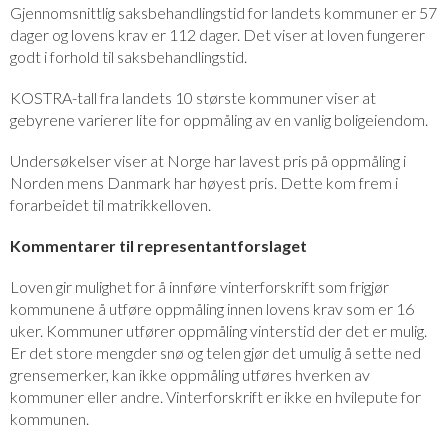
Gjennomsnittlig saksbehandlingstid for landets kommuner er 57
dager og lovens krav er 112 dager. Det viser at loven fungerer
godt i forhold til saksbehandlingstid.
KOSTRA-tall fra landets 10 største kommuner viser at
gebyrene varierer lite for oppmåling av en vanlig boligeiendom.
Undersøkelser viser at Norge har lavest pris på oppmåling i
Norden mens Danmark har høyest pris. Dette kom frem i
forarbeidet til matrikkelloven.
Kommentarer til representantforslaget
Loven gir mulighet for å innføre vinterforskrift som frigjør
kommunene å utføre oppmåling innen lovens krav som er 16
uker. Kommuner utfører oppmåling vinterstid der det er mulig.
Er det store mengder snø og telen gjør det umulig å sette ned
grensemerker, kan ikke oppmåling utføres hverken av
kommuner eller andre. Vinterforskrift er ikke en hvilepute for
kommunen.