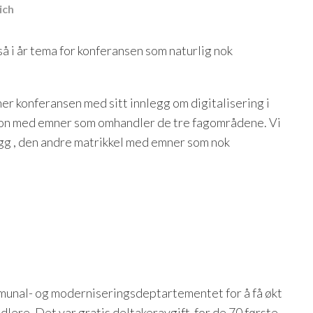
ich
 i år tema for konferansen som naturlig nok
ner konferansen med sitt innlegg om digitalisering i
esjon med emner som omhandler de tre fagområdene. Vi
bygg , den andre matrikkel med emner som nok
munal- og moderniseringsdeptartementet for å få økt
ere. Det var gratis deltakeravgift for de 70 første