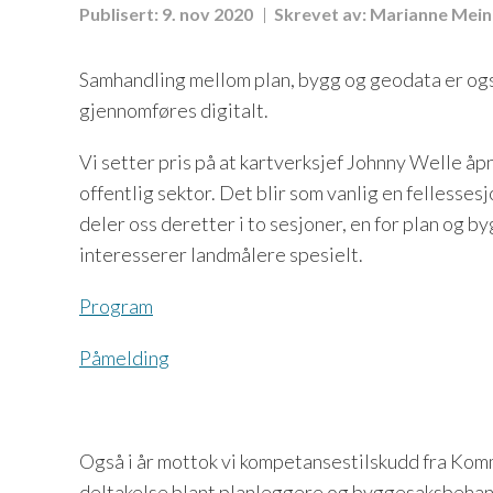
Publisert:
9. nov 2020
Skrevet av:
Marianne Mein
Samhandling mellom plan, bygg og geodata er også
gjennomføres digitalt.
Vi setter pris på at kartverksjef Johnny Welle åp
offentlig sektor. Det blir som vanlig en felless
deler oss deretter i to sesjoner, en for plan og 
interesserer landmålere spesielt.
Program
Påmelding
Også i år mottok vi kompetansestilskudd fra Kom
deltakelse blant planleggere og byggesaksbehandl