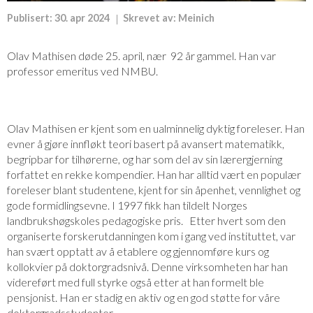
Publisert:
30. apr 2024
Skrevet av:
Meinich
Olav Mathisen døde 25. april, nær 92 år gammel. Han var
professor emeritus ved NMBU.
Olav Mathisen er kjent som en ualminnelig dyktig foreleser. Han
evner å gjøre innfløkt teori basert på avansert matematikk,
begripbar for tilhørerne, og har som del av sin lærergjerning
forfattet en rekke kompendier. Han har alltid vært en populær
foreleser blant studentene, kjent for sin åpenhet, vennlighet og
gode formidlingsevne. I 1997 fikk han tildelt Norges
landbrukshøgskoles pedagogiske pris. Etter hvert som den
organiserte forskerutdanningen kom i gang ved instituttet, var
han svært opptatt av å etablere og gjennomføre kurs og
kollokvier på doktorgradsnivå. Denne virksomheten har han
videreført med full styrke også etter at han formelt ble
pensjonist. Han er stadig en aktiv og en god støtte for våre
doktorgradsstudenter.