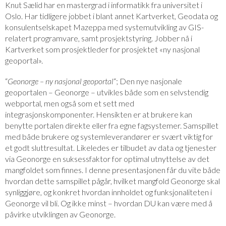
Knut Sælid har en mastergrad i informatikk fra universitet i
Oslo. Har tidligere jobbet i blant annet Kartverket, Geodata og
konsulentselskapet Mazeppa med systemutvikling av GIS-
relatert programvare, samt prosjektstyring. Jobber nå i
Kartverket som prosjektleder for prosjektet «ny nasjonal
geoportal».
“
Geonorge – ny nasjonal geoportal
“; Den nye nasjonale
geoportalen – Geonorge – utvikles både som en selvstendig
webportal, men også som et sett med
integrasjonskomponenter. Hensikten er at brukere kan
benytte portalen direkte eller fra egne fagsystemer. Samspillet
med både brukere og systemleverandører er svært viktig for
et godt sluttresultat. Likeledes er tilbudet av data og tjenester
via Geonorge en suksessfaktor for optimal utnyttelse av det
mangfoldet som finnes. I denne presentasjonen får du vite både
hvordan dette samspillet pågår, hvilket mangfold Geonorge skal
synliggjøre, og konkret hvordan innholdet og funksjonaliteten i
Geonorge vil bli. Og ikke minst – hvordan DU kan være med å
påvirke utviklingen av Geonorge.