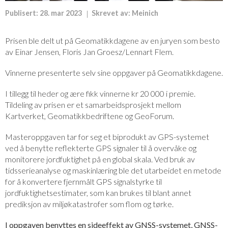
Publisert:
28. mar 2023
Skrevet av:
Meinich
Prisen ble delt ut på Geomatikkdagene av en juryen som besto
av Einar Jensen, Floris Jan Groesz/Lennart Flem.
Vinnerne presenterte selv sine oppgaver på Geomatikkdagene.
I tillegg til heder og ære fikk vinnerne kr 20 000 i premie.
Tildeling av prisen er et samarbeidsprosjekt mellom
Kartverket, Geomatikkbedriftene og GeoForum.
Masteroppgaven tar for seg et biprodukt av GPS-systemet
ved å benytte reflekterte GPS signaler til å overvåke og
monitorere jordfuktighet på en global skala. Ved bruk av
tidsserieanalyse og maskinlæring ble det utarbeidet en metode
for å konvertere fjernmålt GPS signalstyrke til
jordfuktighetsestimater, som kan brukes til blant annet
prediksjon av miljøkatastrofer som flom og tørke.
I oppgaven benyttes en sideeffekt av GNSS-systemet, GNSS-