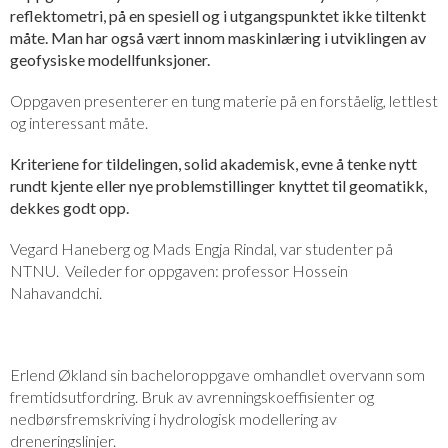
reflektometri, på en spesiell og i utgangspunktet ikke tiltenkt
måte. Man har også vært innom maskinlæring i utviklingen av
geofysiske modellfunksjoner.
Oppgaven presenterer en tung materie på en forståelig, lettlest
og interessant måte.
Kriteriene for tildelingen, solid akademisk, evne å tenke nytt
rundt kjente eller nye problemstillinger knyttet til geomatikk,
dekkes godt opp.
Vegard Haneberg og Mads Engja Rindal, var studenter på
NTNU. Veileder for oppgaven: professor Hossein
Nahavandchi.
Erlend Økland sin bacheloroppgave omhandlet overvann som
fremtidsutfordring. Bruk av avrenningskoeffisienter og
nedbørsfremskriving i hydrologisk modellering av
dreneringslinjer.