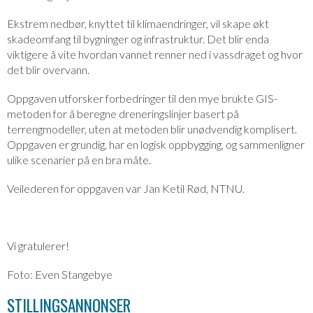
Ekstrem nedbør, knyttet til klimaendringer, vil skape økt
skadeomfang til bygninger og infrastruktur. Det blir enda
viktigere å vite hvordan vannet renner ned i vassdraget og hvor
det blir overvann.
Oppgaven utforsker forbedringer til den mye brukte GIS-
metoden for å beregne dreneringslinjer basert på
terrengmodeller, uten at metoden blir unødvendig komplisert.
Oppgaven er grundig, har en logisk oppbygging, og sammenligner
ulike scenarier på en bra måte.
Veilederen for oppgaven var Jan Ketil Rød, NTNU.
Vi gratulerer!
Foto: Even Stangebye
STILLINGSANNONSER