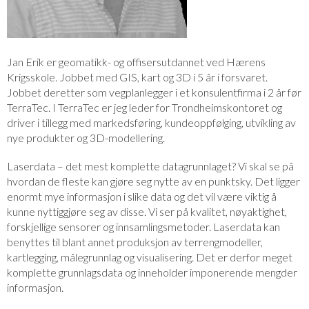
Jan Erik er geomatikk- og offisersutdannet ved Hærens
Krigsskole. Jobbet med GIS, kart og 3D i 5 år i forsvaret.
Jobbet deretter som vegplanlegger i et konsulentfirma i 2 år før
TerraTec. I TerraTec er jeg leder for Trondheimskontoret og
driver i tillegg med markedsføring, kundeoppfølging, utvikling av
nye produkter og 3D-modellering.
Laserdata – det mest komplette datagrunnlaget? Vi skal se på
hvordan de fleste kan gjøre seg nytte av en punktsky. Det ligger
enormt mye informasjon i slike data og det vil være viktig å
kunne nyttiggjøre seg av disse. Vi ser på kvalitet, nøyaktighet,
forskjellige sensorer og innsamlingsmetoder. Laserdata kan
benyttes til blant annet produksjon av terrengmodeller,
kartlegging, målegrunnlag og visualisering. Det er derfor meget
komplette grunnlagsdata og inneholder imponerende mengder
informasjon.