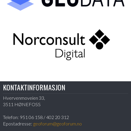
KONTAKTINFORMASJON
Hvervenmoveien 33,
3511 HØNEFOSS
Telefon:
951 06 158 / 402 20 312
Epostadresse:
geoforum@geoforum.no