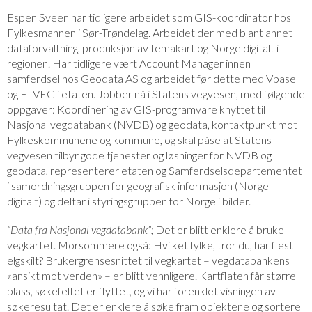
Espen Sveen har tidligere arbeidet som GIS-koordinator hos
Fylkesmannen i Sør-Trøndelag. Arbeidet der med blant annet
dataforvaltning, produksjon av temakart og Norge digitalt i
regionen. Har tidligere vært Account Manager innen
samferdsel hos Geodata AS og arbeidet før dette med Vbase
og ELVEG i etaten. Jobber nå i Statens vegvesen, med følgende
oppgaver: Koordinering av GIS-programvare knyttet til
Nasjonal vegdatabank (NVDB) og geodata, kontaktpunkt mot
Fylkeskommunene og kommune, og skal påse at Statens
vegvesen tilbyr gode tjenester og løsninger for NVDB og
geodata, representerer etaten og Samferdselsdepartementet
i samordningsgruppen for geografisk informasjon (Norge
digitalt) og deltar i styringsgruppen for Norge i bilder.
“Data fra Nasjonal vegdatabank”;
Det er blitt enklere å bruke
vegkartet. Morsommere også: Hvilket fylke, tror du, har flest
elgskilt? Brukergrensesnittet til vegkartet – vegdatabankens
«ansikt mot verden» – er blitt vennligere. Kartflaten får større
plass, søkefeltet er flyttet, og vi har forenklet visningen av
søkeresultat. Det er enklere å søke fram objektene og sortere