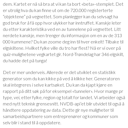
dem. Kartet er nå så bra at vi kan ta bort «beta»-stemplet. Det
er utrolig hva du kan finne ut om de 720.000 registerterte
“objektene” på vegnettet. Som planlegger kan du selvsagt ha
god bruk for å få opp hvor ulykker har inntruffet. Kanskje leter
du etter karakteristika ved en av tunnelene på vegnettet. Litt
nerdete kanskje, men trenger du informasjon om en av de 313
000 kummene? Du kan zoome deg inn til hver enkelt! Tilbake til
elgskiltene. Hvilket fylke ville du tro har flest? Nå er vi over på
quiz-mulighetene vegkartet gir. Nord-Trøndelag har 346 elgskilt,
du hadde det på tunga!
Det er mer underveis. Allerede er det utviklet en statistikk
generator som du kan kikke på ved å klikke her. Generatoren
skal integreres i selve kartsøket. Du kan da kjapt kjøre en
rapport på ditt søk på for eksempel «tunneler». Hvor mange pr
type, vei, etter fylke, region og totalt for landet. Vi arbeider også
med nytt teknisk grensesnitt. NVDB-api’et blir utvidet til også å
håndtere oppdatering av data. Dette gir nye muligheter til
samarbeidspartnere som entreprenører og kommuner som
selv blir i stand til å oppdatere.