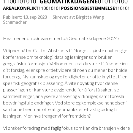
Publisert:
13. sep 2023
Skrevet av:
Birgitte Wang
Schumacher
Hva mener du bør være med på Geomatikkdagene 2024?
Vi åpner nå for Call for Abstracts til Norges største uavhengige
konferanse om teknologi, data og løsninger som bruker
geografisk informasjon. Velkommen skal du være til å sende inn
ditt forslag, eller spre ordet videre til noen du mener bør holde
foredrag. Ny kunnskap og nye ferdigheter er ofte knyttet til en
spesifikk geografisk plassering. Å vite nøyaktig hvor denne
plasseringen er kan være avgjørende for å forstå saken, se
sammenhenger, analysere årsaker og virkninger, samt foreslå
betydningsfulle endringer. Ved store og komplekse hendelser i
samfunnet ser man ofte at geomatikk er et viktig bidrag til
løsningen. Men hva trenger vi for fremtiden?
Vi ønsker foredrag med faglig fokus som kan dra bransjen videre