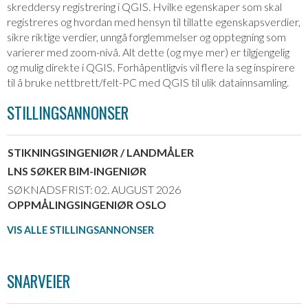
skreddersy registrering i QGIS. Hvilke egenskaper som skal
registreres og hvordan med hensyn til tillatte egenskapsverdier,
sikre riktige verdier, unngå forglemmelser og opptegning som
varierer med zoom-nivå. Alt dette (og mye mer) er tilgjengelig
og mulig direkte i QGIS. Forhåpentligvis vil flere la seg inspirere
til å bruke nettbrett/felt-PC med QGIS til ulik datainnsamling.
STILLINGSANNONSER
STIKNINGSINGENIØR / LANDMÅLER
LNS SØKER BIM-INGENIØR
SØKNADSFRIST: 02. AUGUST 2026
OPPMÅLINGSINGENIØR OSLO
VIS ALLE STILLINGSANNONSER
SNARVEIER