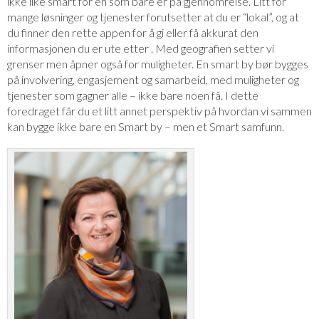
ikke like smart for en som bare er på gjennomreise. Litt for
mange løsninger og tjenester forutsetter at du er “lokal”, og at
du finner den rette appen for å gi eller få akkurat den
informasjonen du er ute etter . Med geografien setter vi
grenser men åpner også for muligheter. En smart by bør bygges
på involvering, engasjement og samarbeid, med muligheter og
tjenester som gagner alle – ikke bare noen få. I dette
foredraget får du et litt annet perspektiv på hvordan vi sammen
kan bygge ikke bare en Smart by – men et Smart samfunn.